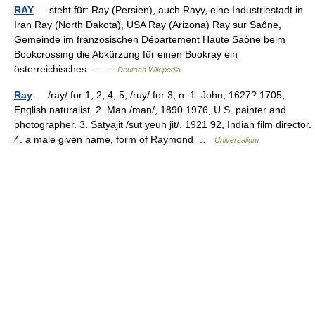
RAY
— steht für: Ray (Persien), auch Rayy, eine Industriestadt in
Iran Ray (North Dakota), USA Ray (Arizona) Ray sur Saône,
Gemeinde im französischen Département Haute Saône beim
Bookcrossing die Abkürzung für einen Bookray ein
österreichisches… …
Deutsch Wikipedia
Ray
— /ray/ for 1, 2, 4, 5; /ruy/ for 3, n. 1. John, 1627? 1705,
English naturalist. 2. Man /man/, 1890 1976, U.S. painter and
photographer. 3. Satyajit /sut yeuh jit/, 1921 92, Indian film director.
4. a male given name, form of Raymond …
Universalium