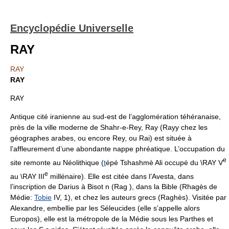
Encyclopédie Universelle
RAY
RAY
RAY
RAY
Antique cité iranienne au sud-est de l’agglomération téhéranaise,
près de la ville moderne de Shahr-e-Rey, Ray (Rayy chez les
géographes arabes, ou encore Rey, ou Rai) est située à
l’affleurement d’une abondante nappe phréatique. L’occupation du
e
site remonte au Néolithique (
t
épé Tshashmè Ali occupé du \RAY V
e
au \RAY III
millénaire). Elle est citée dans l’Avesta, dans
l’inscription de Darius à Bisot n (Rag ), dans la Bible (Rhagès de
Médie:
Tobie
IV, 1), et chez les auteurs grecs (Raghès). Visitée par
Alexandre, embellie par les Séleucides (elle s’appelle alors
Europos), elle est la métropole de la Médie sous les Parthes et