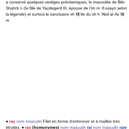
a conservé quelques vestiges préislamiques, le mausolée de Bibi
Shahrb n (la fille de Yazdegerd III, épouse de l’im m ネusayn selon
la légende) et surtout le sanctuaire sh 稜‘ite du sh h ‘Abd al-Az 稜
m.
●
ray
nom masculin
Filet en forme d'entonnoir et à mailles très
étroites. ●
ray
(homonymes)
nom masculin
rai
nom masculin
raie