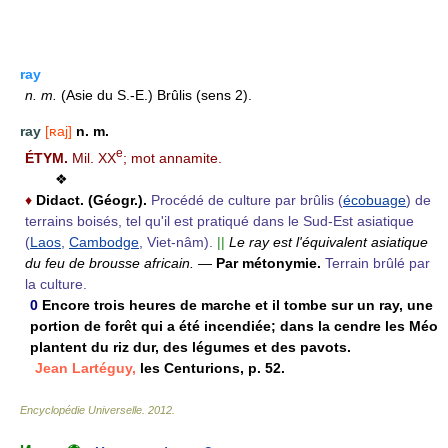
ray
n.
m.
(Asie du S.-E.) Brûlis (sens 2).
ray
[ʀaj]
n. m.
e
ÉTYM.
Mil. XX
; mot annamite.
❖
♦
Didact. (Géogr.).
Procédé de culture par brûlis (
écobuage
) de
terrains boisés, tel qu'il est pratiqué dans le Sud-Est asiatique
(
Laos
,
Cambodge
, Viet-nâm).
||
Le ray est l'équivalent asiatique
du feu de brousse africain.
—
Par métonymie.
Terrain brûlé par
la culture.
0
Encore trois heures de marche et il tombe sur un ray, une
portion de forêt qui a été incendiée; dans la cendre les Méo
plantent du riz dur, des légumes et des pavots.
Jean Lartéguy,
les Centurions, p. 52.
Encyclopédie Universelle
.
2012
.