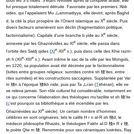
sous les S s nides. S’étant révoltée après la conquête arabe, elle
fut presque totalement détruite. Favorisée par les premiers ‘Abb
sides, qui l’appelaient Mu ムammadiyya, elle devint, après Baghd
e
d, la cité la plus prospère de l’Orient islamique au X
siècle. Puis
divers facteurs amenèrent son déclin (fragmentation politique,
e
factionnalisme). Capitale d’une branche b yide au X
siècle,
e
annexée par les Ghaznévides au XI
siècle, elle passa dans
e
e
l’orbite des Saldj qides (
XI
-XII
s.), puis dans celle des Khw razm-
e
e
sh h (XII
-XIII
s.). Avant même le sac de la ville par les Mongols,
en 1220, sa population avait été décimée par le factionnalisme
(luttes entre groupes religieux: sunnites contre sh 稜‘ites; entre
rites sunnites) et les constructions saccagées. Supplantée par Var
m 稜n à l’époque 稜lkh nide, puis par Ta ムran (
T
éhéran), elle ne
se releva jamais. Son rôle culturel fut considérable, notamment en
ce qui concerne l’élaboration des théologies mu‘tazilite et sh 稜‘ite
(
c
’est pourquoi sa bibliothèque a été incendiée par les
e
Ghaznévides au XI
siècle). Un certain nombre d’hommes
célèbres en sont originaires, tels le calife H r n al-R sh 稜d, le
médecin philosophe Rhazès, le théologien Fakhr al-D 稜n R z 稜,
le poète Qiw m 稜. Renommée pour ses céramiques lustrées, Ray