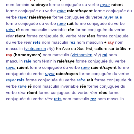
nom féminin
raie/raye
forme conjuguée du verbe
rayer
raient
forme conjuguée du verbe
raire
raient/rayent
forme conjuguée du
verbe
rayer
raies/rayes
forme conjuguée du verbe
rayer
rais
forme conjuguée du verbe
raire
rait
forme conjuguée du verbe
raire
ré
nom masculin invariable
rée
forme conjuguée du verbe
réer
réent
forme conjuguée du verbe
réer
rées
forme conjuguée
du verbe
réer
rets
nom masculin
rez
nom masculin
●
ray
nom
masculin
(
vietnamien
rây
)
En Asie du Sud-Est, culture sur brûlis. ●
ray
(homonymes)
nom masculin
(
vietnamien
rây
)
rai
nom
masculin
raie
nom féminin
raie/raye
forme conjuguée du verbe
rayer
raient
forme conjuguée du verbe
raire
raient/rayent
forme
conjuguée du verbe
rayer
raies/rayes
forme conjuguée du verbe
rayer
rais
forme conjuguée du verbe
raire
rait
forme conjuguée du
verbe
raire
ré
nom masculin invariable
rée
forme conjuguée du
verbe
réer
réent
forme conjuguée du verbe
réer
rées
forme
conjuguée du verbe
réer
rets
nom masculin
rez
nom masculin