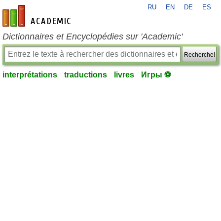
RU
EN
DE
ES
fr-academic.com
Dictionnaires et Encyclopédies sur 'Academic'
Recherche!
interprétations
traductions
livres
Игры ⚽