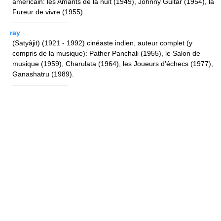
américain: les Amants de la nuit (1949), Johnny Guitar (1954), la
Fureur de vivre (1955).
————————
ray
(Satyâjit) (1921 - 1992) cinéaste indien, auteur complet (y
compris de la musique): Pather Panchali (1955), le Salon de
musique (1959), Charulata (1964), les Joueurs d'échecs (1977),
Ganashatru (1989).
————————