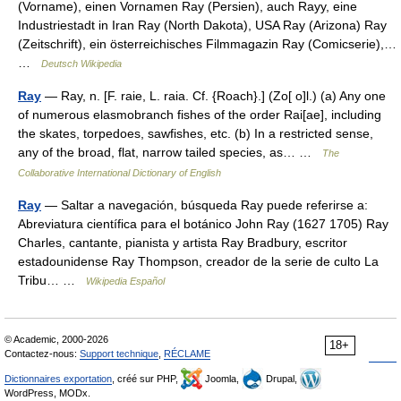
(Vorname), einen Vornamen Ray (Persien), auch Rayy, eine
Industriestadt in Iran Ray (North Dakota), USA Ray (Arizona) Ray
(Zeitschrift), ein österreichisches Filmmagazin Ray (Comicserie),…
…
Deutsch Wikipedia
Ray
— Ray, n. [F. raie, L. raia. Cf. {Roach}.] (Zo[ o]l.) (a) Any one
of numerous elasmobranch fishes of the order Rai[ae], including
the skates, torpedoes, sawfishes, etc. (b) In a restricted sense,
any of the broad, flat, narrow tailed species, as… …
The
Collaborative International Dictionary of English
Ray
— Saltar a navegación, búsqueda Ray puede referirse a:
Abreviatura científica para el botánico John Ray (1627 1705) Ray
Charles, cantante, pianista y artista Ray Bradbury, escritor
estadounidense Ray Thompson, creador de la serie de culto La
Tribu… …
Wikipedia Español
© Academic, 2000-2026
18+
Contactez-nous:
Support technique
,
RÉCLAME
Dictionnaires exportation
, créé sur PHP,
Joomla,
Drupal,
WordPress, MODx.