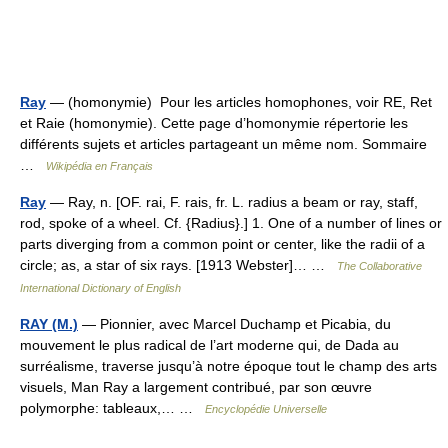
Ray
— (homonymie) Pour les articles homophones, voir RE, Ret
et Raie (homonymie). Cette page d’homonymie répertorie les
différents sujets et articles partageant un même nom. Sommaire
…
Wikipédia en Français
Ray
— Ray, n. [OF. rai, F. rais, fr. L. radius a beam or ray, staff,
rod, spoke of a wheel. Cf. {Radius}.] 1. One of a number of lines or
parts diverging from a common point or center, like the radii of a
circle; as, a star of six rays. [1913 Webster]… …
The Collaborative
International Dictionary of English
RAY (M.)
— Pionnier, avec Marcel Duchamp et Picabia, du
mouvement le plus radical de l’art moderne qui, de Dada au
surréalisme, traverse jusqu’à notre époque tout le champ des arts
visuels, Man Ray a largement contribué, par son œuvre
polymorphe: tableaux,… …
Encyclopédie Universelle